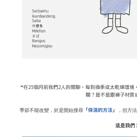
❝
在25個月前我們2人的閒聊
，
每到換季或太
乾燥環境
關
？是不是跟褲子材質
「保濕的方
法」
季節不能改變，於是開始搜尋
，
但方法
這是我們 