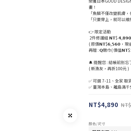
榮獲日本GOOD DESIGN
畫！ 
「魚鱗不僅改變肌膚，
「只要穿上，就可以維
👉 限定活動 
 2件修護組 𝗡𝗧$ 𝟰,𝟴𝟵𝟬 
( 原價𝗡𝗧$𝟲,𝟱𝟲𝟬，現省𝗡
再贈 : 𝗤嫩巾( 價值𝗡𝗧$𝟭,
🔔 提醒您 : 結帳前別
( 新漁友，再折100元 )
✅ 可選 7-11、全家 取
✅ 臺灣本島、離島滿千
NT$4,890
NT$
顏色/尺寸