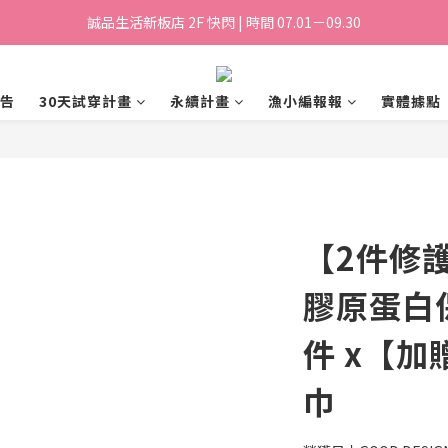
誠品生活新板店 2F 快閃 | 時間 07.01－09.30
榮獲日本 GOOD DESIGN AWARD 2025
榮獲日本 GOOD DESIGN AWARD 2025
告
30天試穿計畫
永續計畫
漁小編報報
實體據點
【2件修護
膠原蛋白
件 x【加
巾