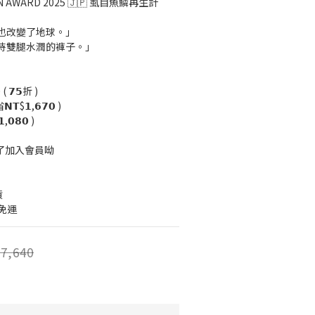
 AWARD 2025 🇯🇵 虱目魚鱗再生計
也改變了地球。」 
持雙腿水潤的褲子。」
( 𝟳𝟱折 )
𝗧$𝟭,𝟲𝟳𝟬 ) 
𝟬𝟴𝟬 )
忘了加入會員呦 
貨
免運
7,640