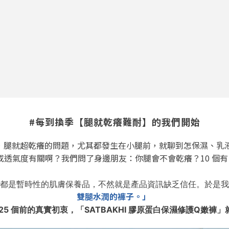
#每到換季【腿就乾癢難耐】的我們開始
，
腿就超乾癢的問題，
尤其都發
生
在小腿前，
就聊到怎保濕、乳
或透氣度有關啊？
我
們問
了身
邊
朋
友：你腿會不會
乾癢？
10 個
都是
暫時性的
肌膚保
養
品
，
不然就是產品資訊缺乏信任。
於是我
雙腿水潤的褲子。」
25 個
前的真實初衷，
「SATBAKHI
膠原蛋白保濕修
護Q嫩褲」