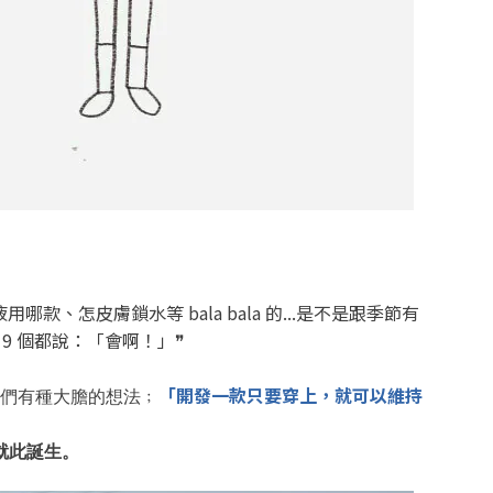
液用哪款、
怎
皮
膚鎖水等 bala bala
的...
是不是跟季
節有
有
9 個都說：「會啊！」❞
「開發一款只要
穿
上，就
可以
維持
們
有
種大膽的想法﹔
就
此誕生。