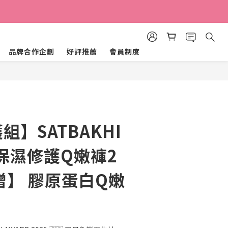
品牌合作企劃
好評推薦
會員制度
組】SATBAKHI
保濕修護Q嫩褲2
贈】 膠原蛋白Q嫩